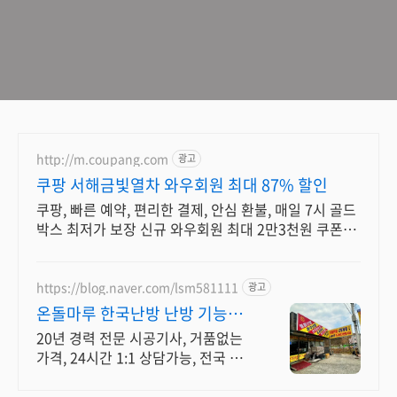
http://m.coupang.com
광고
쿠팡 서해금빛열차 와우회원 최대 87% 할인
쿠팡, 빠른 예약, 편리한 결제, 안심 환불, 매일 7시 골드
박스 최저가 보장 신규 와우회원 최대 2만3천원 쿠폰팩
+5% 추가적립 혜택! 여행도 이제 쿠팡에서!
https://blog.naver.com/lsm581111
광고
온돌마루 한국난방 난방 기능사
자격증 보유
20년 경력 전문 시공기사, 거품없는
가격, 24시간 1:1 상담가능, 전국 출
장 코튼망사발열체 난방필름 온돌판
넬 전기온수기 면상필름 온수난방 탄